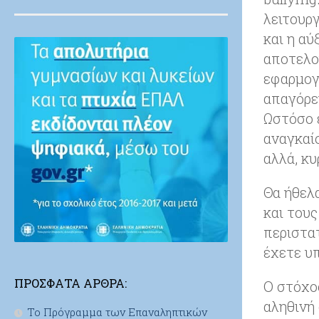
λειτουρ
και η α
αποτελο
εφαρμογή
απαγόρε
Ωστόσο ε
αναγκαίο
αλλά, κυ
Θα ήθελ
και τους
περιστατ
έχετε υπ
ΠΡΌΣΦΑΤΑ ΆΡΘΡΑ:
Ο στόχος
αληθινή 
Το Πρόγραμμα των Επαναληπτικών