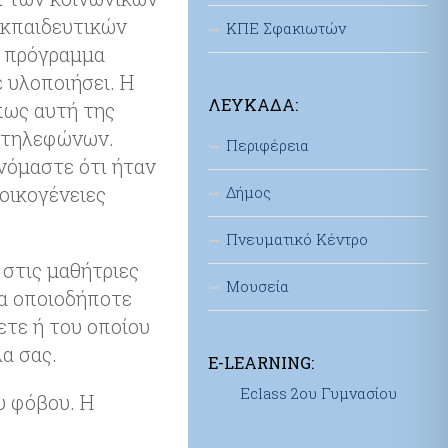
εκπαιδευτικών
ΚΠΕ Σφακιωτών
ο πρόγραμμα
 υλοποιήσει. Η
ΛΕΥΚΆΔΑ:
πως αυτή της
ν τηλεφώνων.
Περιφέρεια
ανόμαστε ότι ήταν
 οικογένειες
Δήμος
Πνευματικό Κέντρο
 στις μαθήτριες
Μουσεία
ια οποιοδήποτε
ετε ή του οποίου
λα σας.
E-LEARNING:
Eclass 2ου Γυμνασίου
ου φόβου. Η