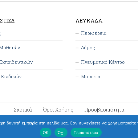
Σ ΠΣΔ
ΛΕΥΚΆΔΑ:
ς
Περιφέρεια
 Μαθητών
Δήμος
Εκπαιδευτικών
Πνευματικό Κέντρο
η Κωδικών
Μουσεία
Σχετικά
Όροι Χρήσης
Προσβασιμότητα
η δυνατή εμπειρία στη σελίδα μας. Εάν συνεχίσετε να χρησιμοποιείτε 
ΟΚ
Όχι
Περισσότερα