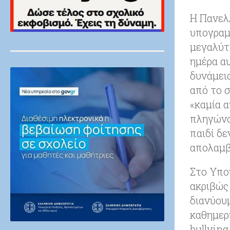
Η Πανελ
υπογραμμ
μεγαλύτ
ημέρα α
δυνάμεις
από το σ
«καμία α
πληγώνου
παιδί δε
απολαμβ
Στο Υπο
ακριβώς
διανύου
καθημερ
bullyin