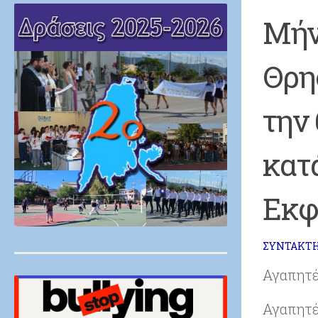
Μήν
Θρη
την
κατά
Εκφ
ΣΥΝΤΆΚΤ
Αγαπητέ
Αγαπητές