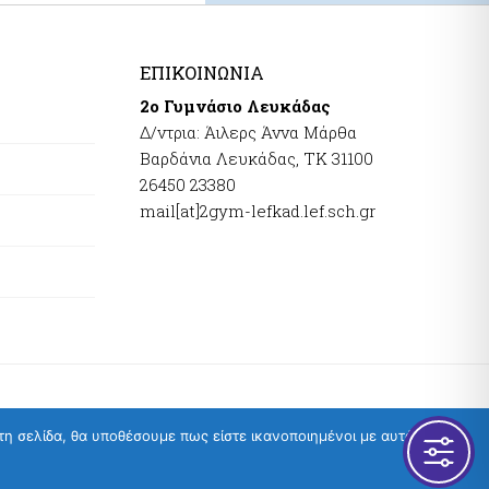
ΕΠΙΚΟΙΝΩΝΊΑ
2ο Γυμνάσιο Λευκάδας
Δ/ντρια: Άιλερς Άννα Μάρθα
Βαρδάνια Λευκάδας, ΤΚ 31100
26450 23380
mail[at]2gym-lefkad.lef.sch.gr
τη σελίδα, θα υποθέσουμε πως είστε ικανοποιημένοι με αυτό.