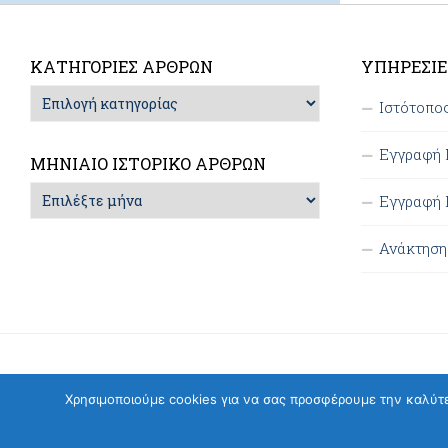
ΚΑΤΗΓΟΡΊΕΣ ΆΡΘΡΩΝ
ΥΠΗΡΕΣΊΕ
Κατηγορίες
Ιστότοπο
Άρθρων
Εγγραφή
ΜΗΝΙΑΊΟ ΙΣΤΟΡΙΚΌ ΆΡΘΡΩΝ
Μηνιαίο
Εγγραφή 
Ιστορικό
Άρθρων
Ανάκτησ
Χρησιμοποιούμε cookies για να σας προσφέρουμε την καλύτερ
2ο Γυμνάσιο Λευκάδας © 2026.