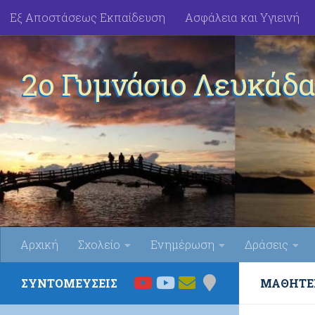
Εξ Αποστάσεως Εκπαίδευση
Ασφάλεια και Υγιεινή
Skip to content
2ο Γυμνάσιο Λευκάδα
Αρχική
Σχολείο
Ενημέρωση
Δράσεις
ΣΥΝΤΟΜΕΥΣΕΙΣ
ΜΑΘΗΤΈ