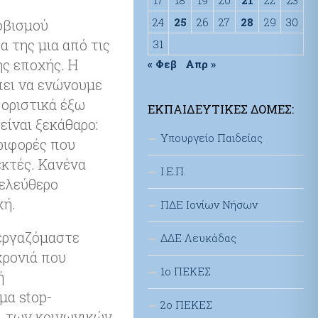
24
25
26
27
28
29
30
οβισμού
α της μια από τις
31
ης εποχής. Η
« Φεβ
Απρ »
πει να ενώνουμε
 οριστικά έξω
ΕΚΠΑΙΔΕΥΤΙΚΈΣ ΔΟΜΈΣ:
είναι ξεκάθαρο:
Υπουργείο Παιδείας
ριφορές που
εκτές. Κανένα
Ι.Ε.Π.
 ελεύθερο
χή.
ΠΔΕ Ιονίων Νήσων
 εργαζόμαστε
ΔΔΕ Λευκάδας
χρονιά που
1ο ΠΕΚΕΣ
ή
μα stop-
2ο ΠΕΚΕΣ
αι των κοινωνικών