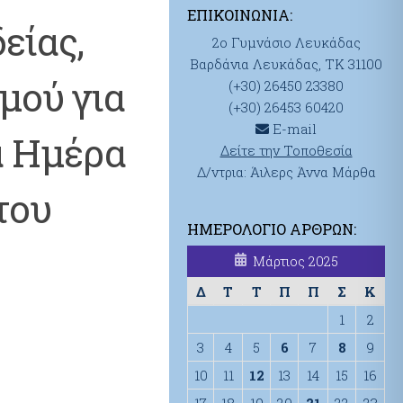
ΕΠΙΚΟΙΝΩΝΊΑ:
είας,
2ο Γυμνάσιο Λευκάδας
Βαρδάνια Λευκάδας, ΤΚ 31100
μού για
(+30) 26450 23380
(+30) 26453 60420
E-mail
α Ημέρα
Δείτε την Τοποθεσία
Δ/ντρια: Άιλερς Άννα Μάρθα
του
ΗΜΕΡΟΛΌΓΙΟ ΆΡΘΡΩΝ:
Μάρτιος 2025
Δ
Τ
Τ
Π
Π
Σ
Κ
1
2
3
4
5
6
7
8
9
10
11
12
13
14
15
16
17
18
19
20
21
22
23