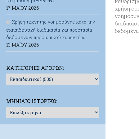
Νοημοσύνη «HERON»
καθορισμ
17 ΜΑΪ́ΟΥ 2026
χρήση συ
νοημοσύν
Χρήση τεχνητής νοημοσύνης κατά την
διαδικασί
εκπαιδευτική διαδικασία και προστασία
δεδομένω
δεδομένων προσωπικού χαρακτήρα
13 ΜΑΪ́ΟΥ 2026
ΚΑΤΗΓΟΡΊΕΣ ΆΡΘΡΩΝ:
Κατηγορίες
Άρθρων:
ΜΗΝΙΑΊΟ ΙΣΤΟΡΙΚΌ:
Μηνιαίο
Ιστορικό: