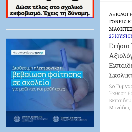
ΑΞΙΟΛΌΓ
ΓΟΝΕΊΣ 
ΜΑΘΗΤΈ
25 ΙΟΥΝΊΟ
Ετήσια
Αξιολό
Εκπαιδ
Σχολικ
2ο Γυμνά
Έκθεση Ε
Εκπαιδευ
Μονάδας 