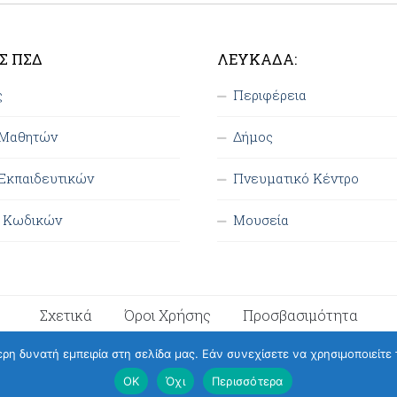
Σ ΠΣΔ
ΛΕΥΚΆΔΑ:
ς
Περιφέρεια
 Μαθητών
Δήμος
Εκπαιδευτικών
Πνευματικό Κέντρο
η Κωδικών
Μουσεία
Σχετικά
Όροι Χρήσης
Προσβασιμότητα
η δυνατή εμπειρία στη σελίδα μας. Εάν συνεχίσετε να χρησιμοποιείτε 
ΟΚ
Όχι
Περισσότερα