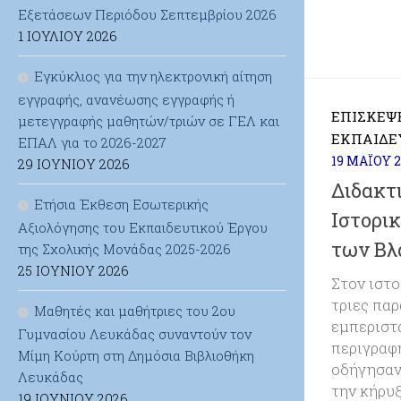
Εξετάσεων Περιόδου Σεπτεμβρίου 2026
1 ΙΟΥΛΊΟΥ 2026
Εγκύκλιος για την ηλεκτρονική αίτηση
εγγραφής, ανανέωσης εγγραφής ή
ΕΠΙΣΚΈΨ
μετεγγραφής μαθητών/τριών σε ΓΕΛ και
ΕΚΠΑΙΔΕ
ΕΠΑΛ για το 2026-2027
19 ΜΑΪ́ΟΥ 
29 ΙΟΥΝΊΟΥ 2026
Διδακτ
Ετήσια Έκθεση Εσωτερικής
Ιστορι
Αξιολόγησης του Εκπαιδευτικού Έργου
των Βλ
της Σχολικής Μονάδας 2025-2026
25 ΙΟΥΝΊΟΥ 2026
Στον ιστο
τριες πα
Μαθητές και μαθήτριες του 2ου
εμπεριστ
Γυμνασίου Λευκάδας συναντούν τον
περιγραφ
Μίμη Κούρτη στη Δημόσια Βιβλιοθήκη
οδήγησαν
Λευκάδας
την κήρυ
19 ΙΟΥΝΊΟΥ 2026