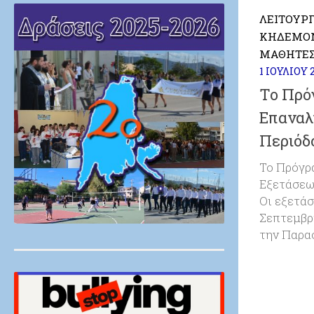
ΛΕΙΤΟΥΡΓ
ΚΗΔΕΜΌ
ΜΑΘΗΤΈ
1 ΙΟΥΛΊΟΥ 
Το Πρό
Επαναλ
Περιόδ
Το Πρόγρ
Εξετάσεω
Οι εξετάσ
Σεπτεμβρ
την Παρα