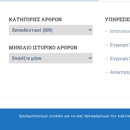
ΚΑΤΗΓΟΡΊΕΣ ΆΡΘΡΩΝ
ΥΠΗΡΕΣΊΕ
Κατηγορίες
Ιστότοπο
Άρθρων
Εγγραφή
ΜΗΝΙΑΊΟ ΙΣΤΟΡΙΚΌ ΆΡΘΡΩΝ
Μηνιαίο
Εγγραφή 
Ιστορικό
Άρθρων
Ανάκτησ
Χρησιμοποιούμε cookies για να σας προσφέρουμε την καλύτερ
2ο Γυμνάσιο Λευκάδας © 2026.