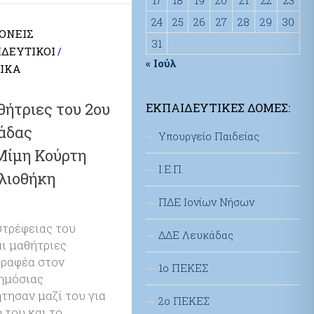
24
25
26
27
28
29
30
ΟΝΕΊΣ
31
ΔΕΥΤΙΚΟΊ
/
« Ιούλ
ΤΙΚΆ
ήτριες του 2ου
ΕΚΠΑΙΔΕΥΤΙΚΈΣ ΔΟΜΈΣ:
άδας
Υπουργείο Παιδείας
Μίμη Κούρτη
Ι.Ε.Π.
βλιοθήκη
ΠΔΕ Ιονίων Νήσων
στρέφειας του
ΔΔΕ Λευκάδας
αι μαθήτριες
γραφέα στον
1ο ΠΕΚΕΣ
ημόσιας
τησαν μαζί του για
2ο ΠΕΚΕΣ
ή του και το