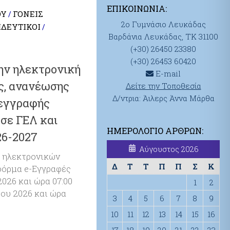
ΕΠΙΚΟΙΝΩΝΊΑ:
ΟΥ
ΓΟΝΕΊΣ
/
2ο Γυμνάσιο Λευκάδας
ΔΕΥΤΙΚΟΊ
/
Βαρδάνια Λευκάδας, ΤΚ 31100
(+30) 26450 23380
(+30) 26453 60420
ην ηλεκτρονική
E-mail
ς, ανανέωσης
Δείτε την Τοποθεσία
Δ/ντρια: Άιλερς Άννα Μάρθα
τεγγραφής
σε ΓΕΛ και
ΗΜΕΡΟΛΌΓΙΟ ΆΡΘΡΩΝ:
26-2027
Αύγουστος 2026
 ηλεκτρονικών
Δ
Τ
Τ
Π
Π
Σ
Κ
φόρμα e-Εγγραφές
2026 και ώρα 07:00
1
2
ίου 2026 και ώρα
3
4
5
6
7
8
9
10
11
12
13
14
15
16
17
18
19
20
21
22
23