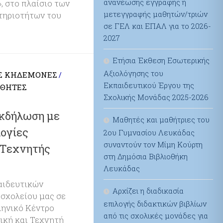
ανανέωσης εγγραφής ή
 στο πλαίσιο των
μετεγγραφής μαθητών/τριών
τηριοτήτων του
σε ΓΕΛ και ΕΠΑΛ για το 2026-
2027
Ετήσια Έκθεση Εσωτερικής
Αξιολόγησης του
Σ ΚΗΔΕΜΌΝΕΣ
/
Εκπαιδευτικού Έργου της
ΘΗΤΈΣ
Σχολικής Μονάδας 2025-2026
κδήλωση με
Μαθητές και μαθήτριες του
λογίες
2ου Γυμνασίου Λευκάδας
συναντούν τον Μίμη Κούρτη
 Τεχνητής
στη Δημόσια Βιβλιοθήκη
Λευκάδας
αιδευτικών
Αρχίζει η διαδικασία
σχολείου μας σε
επιλογής διδακτικών βιβλίων
ληνικό Κέντρο
από τις σχολικές μονάδες για
ική και Τεχνητή