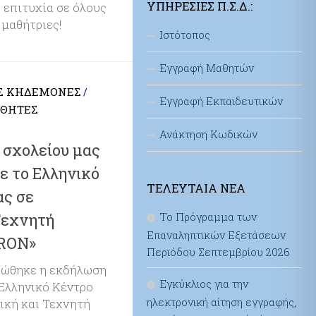
ΥΠΗΡΕΣΊΕΣ Π.Σ.Δ.:
ή επιτυχία σε όλους
 μαθήτριες!
Ιστότοπος
Εγγραφή Μαθητών
Σ ΚΗΔΕΜΌΝΕΣ
/
Εγγραφή Εκπαιδευτικών
ΘΗΤΈΣ
Ανάκτηση Κωδικών
 σχολείου μας
ε το Ελληνικό
ΤΕΛΕΥΤΑΊΑ ΝΈΑ
ας σε
Τεχνητή
Το Πρόγραμμα των
Επαναληπτικών Εξετάσεων
RON»
Περιόδου Σεπτεμβρίου 2026
ρώθηκε η εκδήλωση
Εγκύκλιος για την
 Ελληνικό Κέντρο
ηλεκτρονική αίτηση εγγραφής,
ική και Τεχνητή