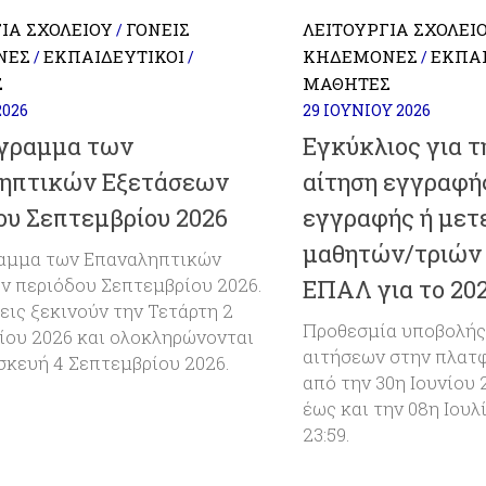
ΊΑ ΣΧΟΛΕΊΟΥ
ΓΟΝΕΊΣ
ΛΕΙΤΟΥΡΓΊΑ ΣΧΟΛΕΊ
/
ΝΕΣ
ΕΚΠΑΙΔΕΥΤΙΚΟΊ
ΚΗΔΕΜΌΝΕΣ
ΕΚΠΑΙ
/
/
/
Σ
ΜΑΘΗΤΈΣ
2026
29 ΙΟΥΝΊΟΥ 2026
γραμμα των
Εγκύκλιος για τ
ηπτικών Εξετάσεων
αίτηση εγγραφή
ου Σεπτεμβρίου 2026
εγγραφής ή με
μαθητών/τριών 
αμμα των Επαναληπτικών
ν περιόδου Σεπτεμβρίου 2026.
ΕΠΑΛ για το 20
εις ξεκινούν την Τετάρτη 2
Προθεσμία υποβολής
ίου 2026 και ολοκληρώνονται
αιτήσεων στην πλατ
σκευή 4 Σεπτεμβρίου 2026.
από την 30η Ιουνίου 
έως και την 08η Ιουλ
23:59.