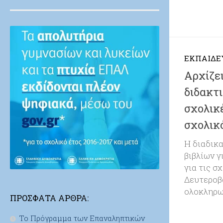
ΕΚΠΑΙΔΕ
Αρχίζει
διδακτ
σχολικέ
σχολικ
Η διαδικ
βιβλίων γ
για τις σ
Δευτεροβ
ολοκληρωθ
ΠΡΌΣΦΑΤΑ ΆΡΘΡΑ:
Το Πρόγραμμα των Επαναληπτικών