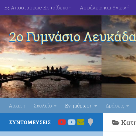
Εξ Αποστάσεως Εκπαίδευση
Ασφάλεια και Υγιεινή
Skip to content
2ο Γυμνάσιο Λευκάδα
Αρχική
Σχολείο
Ενημέρωση
Δράσεις
Κατη
ΣΥΝΤΟΜΕΥΣΕΙΣ