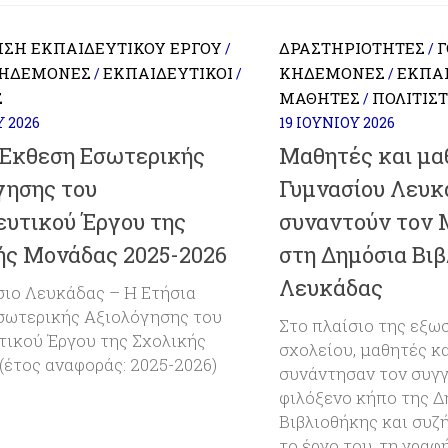
ΗΣΗ ΕΚΠΑΙΔΕΥΤΙΚΟΎ ΈΡΓΟΥ
ΔΡΑΣΤΗΡΙΌΤΗΤΕΣ
Γ
/
/
ΚΗΔΕΜΌΝΕΣ
ΕΚΠΑΙΔΕΥΤΙΚΟΊ
ΚΗΔΕΜΌΝΕΣ
ΕΚΠΑΙ
/
/
/
Σ
ΜΑΘΗΤΈΣ
ΠΟΛΙΤΙΣ
/
Υ 2026
19 ΙΟΥΝΊΟΥ 2026
 Έκθεση Εσωτερικής
Μαθητές και μαθ
γησης του
Γυμνασίου Λευκ
ευτικού Έργου της
συναντούν τον 
ής Μονάδας 2025-2026
στη Δημόσια Βι
Λευκάδας
σιο Λευκάδας – Η Ετήσια
σωτερικής Αξιολόγησης του
Στο πλαίσιο της εξω
τικού Έργου της Σχολικής
σχολείου, μαθητές κ
(έτος αναφοράς: 2025-2026)
συνάντησαν τον συγ
φιλόξενο κήπο της Δ
Βιβλιοθήκης και συζή
το έργο του, τη γραφ