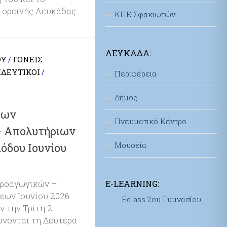
 ορεινής Λευκάδας.
ΚΠΕ Σφακιωτών
ΛΕΥΚΆΔΑ:
ΟΥ
ΓΟΝΕΊΣ
/
ΔΕΥΤΙΚΟΊ
/
Περιφέρεια
Δήμος
των
Πνευματικό Κέντρο
 Απολυτήριων
Μουσεία
όδου Ιουνίου
ροαγωγικών –
E-LEARNING:
ων Ιουνίου 2026.
Eclass 2ου Γυμνασίου
ν την Τρίτη 2
ώνονται τη Δευτέρα