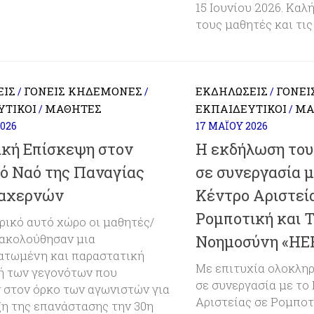
15 Ιουνίου 2026. Καλ
τους μαθητές και τις
ΕΙΣ
ΓΟΝΕΊΣ ΚΗΔΕΜΌΝΕΣ
ΕΚΔΗΛΏΣΕΙΣ
ΓΟΝΕΊ
/
/
/
ΥΤΙΚΟΊ
ΜΑΘΗΤΈΣ
ΕΚΠΑΙΔΕΥΤΙΚΟΊ
ΜΑ
/
/
2026
17 ΜΑΪ́ΟΥ 2026
ική Επίσκεψη στον
Η εκδήλωση του
κό Ναό της Παναγίας
σε συνεργασία μ
αχερνών
Κέντρο Αριστεί
Ρομποτική και 
ρικό αυτό χώρο οι μαθητές/
ρακολούθησαν μια
Νοημοσύνη «HE
ατωμένη και παραστατική
Με επιτυχία ολοκλη
ή των γεγονότων που
σε συνεργασία με το
 στον όρκο των αγωνιστών για
Αριστείας σε Ρομποτ
ξη της επανάστασης την 30η