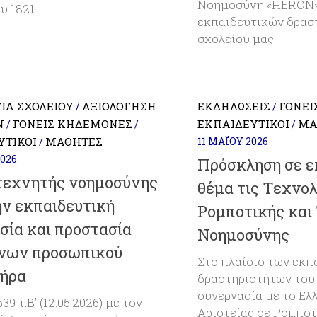
Νοημοσύνη «HERON»,
υ 1821.
εκπαιδευτικών δρασ
σχολείου μας.
ΊΑ ΣΧΟΛΕΊΟΥ
ΑΞΙΟΛΌΓΗΣΗ
ΕΚΔΗΛΏΣΕΙΣ
ΓΟΝΕΊ
/
/
Ν
ΓΟΝΕΊΣ ΚΗΔΕΜΌΝΕΣ
ΕΚΠΑΙΔΕΥΤΙΚΟΊ
ΜΑ
/
/
/
ΥΤΙΚΟΊ
ΜΑΘΗΤΈΣ
11 ΜΑΪ́ΟΥ 2026
/
2026
Πρόσκληση σε ε
τεχνητής νοημοσύνης
θέμα τις Τεχνο
ην εκπαιδευτική
Ρομποτικής και
σία και προστασία
Νοημοσύνης
νων προσωπικού
Στο πλαίσιο των εκπ
ήρα
δραστηριοτήτων του 
συνεργασία με το Ελ
9 τ.Β’ (12.05.2026) με τον
Αριστείας σε Ρομποτ