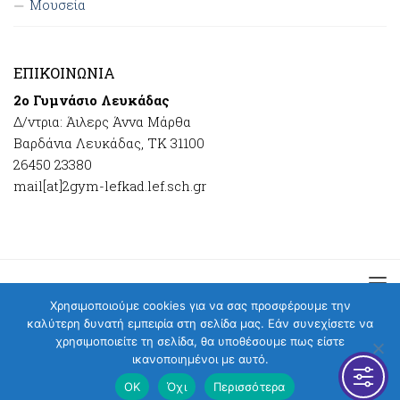
Μουσεία
ΕΠΙΚΟΙΝΩΝΊΑ
2ο Γυμνάσιο Λευκάδας
Δ/ντρια: Άιλερς Άννα Μάρθα
Βαρδάνια Λευκάδας, ΤΚ 31100
26450 23380
mail[at]2gym-lefkad.lef.sch.gr
Χρησιμοποιούμε cookies για να σας προσφέρουμε την
καλύτερη δυνατή εμπειρία στη σελίδα μας. Εάν συνεχίσετε να
χρησιμοποιείτε τη σελίδα, θα υποθέσουμε πως είστε
2ο Γυμνάσιο Λευκάδας © 2026.
ικανοποιημένοι με αυτό.
ΟΚ
Όχι
Περισσότερα