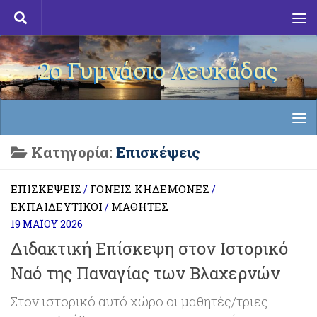
Skip to content
2ο Γυμνάσιο Λευκάδας
Κατηγορία:
Επισκέψεις
ΕΠΙΣΚΈΨΕΙΣ
ΓΟΝΕΊΣ ΚΗΔΕΜΌΝΕΣ
/
/
ΕΚΠΑΙΔΕΥΤΙΚΟΊ
ΜΑΘΗΤΈΣ
/
19 ΜΑΪ́ΟΥ 2026
Διδακτική Επίσκεψη στον Ιστορικό
Ναό της Παναγίας των Βλαχερνών
Στον ιστορικό αυτό χώρο οι μαθητές/τριες