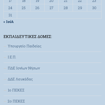
17
18
19
20
21
22
23
24
25
26
27
28
29
30
31
« Ιούλ
ΕΚΠΑΙΔΕΥΤΙΚΈΣ ΔΟΜΈΣ:
Υπουργείο Παιδείας
Ι.Ε.Π.
ΠΔΕ Ιονίων Νήσων
ΔΔΕ Λευκάδας
1ο ΠΕΚΕΣ
2ο ΠΕΚΕΣ