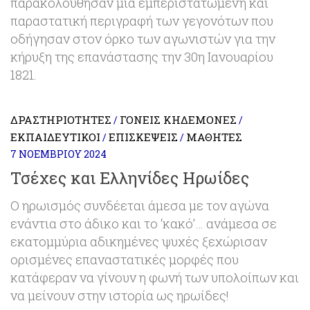
παρακολούθησαν μια εμπεριστατωμένη και
παραστατική περιγραφή των γεγονότων που
οδήγησαν στον όρκο των αγωνιστών για την
κήρυξη της επανάστασης την 30η Ιανουαρίου
1821.
ΔΡΑΣΤΗΡΙΌΤΗΤΕΣ
ΓΟΝΕΊΣ ΚΗΔΕΜΌΝΕΣ
/
/
ΕΚΠΑΙΔΕΥΤΙΚΟΊ
ΕΠΙΣΚΈΨΕΙΣ
ΜΑΘΗΤΈΣ
/
/
7 ΝΟΕΜΒΡΊΟΥ 2024
Τσέχες και Ελληνίδες Ηρωίδες
Ο ηρωισμός συνδέεται άμεσα με τον αγώνα
ενάντια στο άδικο και το ‘κακό’… ανάμεσα σε
εκατομμύρια αδικημένες ψυχές ξεχώρισαν
ορισμένες επαναστατικές μορφές που
κατάφεραν να γίνουν η φωνή των υπολοίπων και
να μείνουν στην ιστορία ως ηρωίδες!