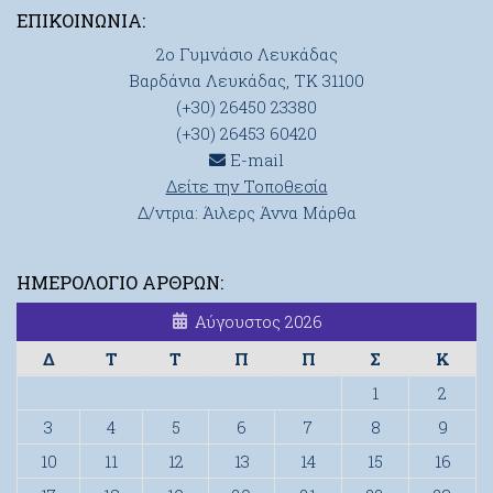
ΕΠΙΚΟΙΝΩΝΊΑ:
2ο Γυμνάσιο Λευκάδας
Βαρδάνια Λευκάδας, ΤΚ 31100
(+30) 26450 23380
(+30) 26453 60420
E-mail
Δείτε την Τοποθεσία
Δ/ντρια: Άιλερς Άννα Μάρθα
ΗΜΕΡΟΛΌΓΙΟ ΆΡΘΡΩΝ:
Αύγουστος 2026
Δ
Τ
Τ
Π
Π
Σ
Κ
1
2
3
4
5
6
7
8
9
10
11
12
13
14
15
16