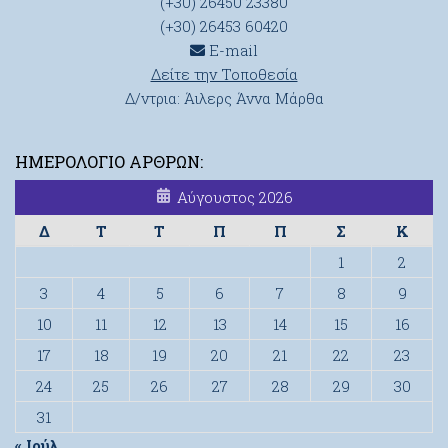
(+30) 26450 23380
(+30) 26453 60420
E-mail
Δείτε την Τοποθεσία
Δ/ντρια: Άιλερς Άννα Μάρθα
ΗΜΕΡΟΛΌΓΙΟ ΆΡΘΡΩΝ:
Αύγουστος 2026
Δ
Τ
Τ
Π
Π
Σ
Κ
1
2
3
4
5
6
7
8
9
10
11
12
13
14
15
16
17
18
19
20
21
22
23
24
25
26
27
28
29
30
31
« Ιούλ