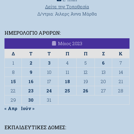
Δείτε την Τοποθεσία
Δ/ντρια: Άιλερς Άννα Μάρθα
ΗΜΕΡΟΛΌΓΙΟ ΆΡΘΡΩΝ:
Μάιος 2023
Δ
Τ
Τ
Π
Π
Σ
Κ
1
2
3
4
5
6
7
8
9
10
11
12
13
14
15
16
17
18
19
20
21
22
23
24
25
26
27
28
29
30
31
« Απρ
Ιούν »
ΕΚΠΑΙΔΕΥΤΙΚΈΣ ΔΟΜΈΣ: