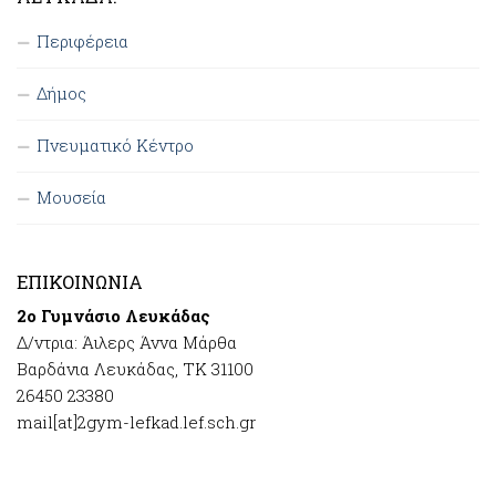
Περιφέρεια
Δήμος
Πνευματικό Κέντρο
Μουσεία
ΕΠΙΚΟΙΝΩΝΊΑ
2ο Γυμνάσιο Λευκάδας
Δ/ντρια: Άιλερς Άννα Μάρθα
Βαρδάνια Λευκάδας, ΤΚ 31100
26450 23380
mail[at]2gym-lefkad.lef.sch.gr