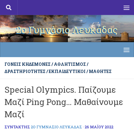
Skip to content
2ο Γυμνάσιο Λευκάδας
ΓΟΝΕΊΣ ΚΗΔΕΜΌΝΕΣ
/
ΑΘΛΗΤΙΣΜΌΣ
/
ΔΡΑΣΤΗΡΙΌΤΗΤΕΣ
/
ΕΚΠΑΙΔΕΥΤΙΚΟΊ
/
ΜΑΘΗΤΈΣ
Special Olympics. Παίζουμε
Μαζί Ping Pong… Μαθαίνουμε
Μαζί
ΣΥΝΤΆΚΤΗΣ
2Ο ΓΥΜΝΑΣΙΟ ΛΕΥΚΑΔΑΣ
·
26 ΜΑΪ́ΟΥ 2022